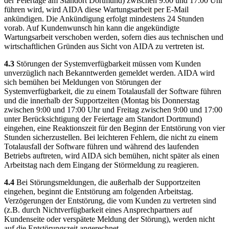
der Feiertage am Standort Dortmund) zwischen 9:00 und 17:00 Uhr
führen wird, wird AIDA diese Wartungsarbeit per E-Mail
ankündigen. Die Ankündigung erfolgt mindestens 24 Stunden
vorab. Auf Kundenwunsch hin kann die angekündigte
Wartungsarbeit verschoben werden, sofern dies aus technischen und
wirtschaftlichen Gründen aus Sicht von AIDA zu vertreten ist.
4.3
Störungen der Systemverfügbarkeit müssen vom Kunden
unverzüglich nach Bekanntwerden gemeldet werden. AIDA wird
sich bemühen bei Meldungen von Störungen der
Systemverfügbarkeit, die zu einem Totalausfall der Software führen
und die innerhalb der Supportzeiten (Montag bis Donnerstag
zwischen 9:00 und 17:00 Uhr und Freitag zwischen 9:00 und 17:00
unter Berücksichtigung der Feiertage am Standort Dortmund)
eingehen, eine Reaktionszeit für den Beginn der Entstörung von vier
Stunden sicherzustellen. Bei leichteren Fehlern, die nicht zu einem
Totalausfall der Software führen und während des laufenden
Betriebs auftreten, wird AIDA sich bemühen, nicht später als einen
Arbeitstag nach dem Eingang der Störmeldung zu reagieren.
4.4
Bei Störungsmeldungen, die außerhalb der Supportzeiten
eingehen, beginnt die Entstörung am folgenden Arbeitstag.
Verzögerungen der Entstörung, die vom Kunden zu vertreten sind
(z.B. durch Nichtverfügbarkeit eines Ansprechpartners auf
Kundenseite oder verspätete Meldung der Störung), werden nicht
auf die Entstörungszeit angerechnet.