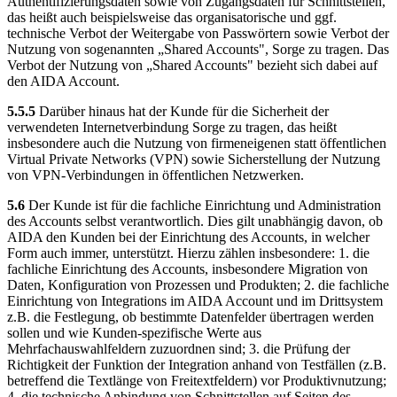
Authentifizierungsdaten sowie von Zugangsdaten für Schnittstellen,
das heißt auch beispielsweise das organisatorische und ggf.
technische Verbot der Weitergabe von Passwörtern sowie Verbot der
Nutzung von sogenannten „Shared Accounts", Sorge zu tragen. Das
Verbot der Nutzung von „Shared Accounts" bezieht sich dabei auf
den AIDA Account.
5.5.5
Darüber hinaus hat der Kunde für die Sicherheit der
verwendeten Internetverbindung Sorge zu tragen, das heißt
insbesondere auch die Nutzung von firmeneigenen statt öffentlichen
Virtual Private Networks (VPN) sowie Sicherstellung der Nutzung
von VPN-Verbindungen in öffentlichen Netzwerken.
5.6
Der Kunde ist für die fachliche Einrichtung und Administration
des Accounts selbst verantwortlich. Dies gilt unabhängig davon, ob
AIDA den Kunden bei der Einrichtung des Accounts, in welcher
Form auch immer, unterstützt. Hierzu zählen insbesondere: 1. die
fachliche Einrichtung des Accounts, insbesondere Migration von
Daten, Konfiguration von Prozessen und Produkten; 2. die fachliche
Einrichtung von Integrations im AIDA Account und im Drittsystem
z.B. die Festlegung, ob bestimmte Datenfelder übertragen werden
sollen und wie Kunden-spezifische Werte aus
Mehrfachauswahlfeldern zuzuordnen sind; 3. die Prüfung der
Richtigkeit der Funktion der Integration anhand von Testfällen (z.B.
betreffend die Textlänge von Freitextfeldern) vor Produktivnutzung;
4. die technische Anbindung von Schnittstellen auf Seiten des