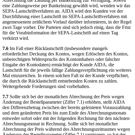
Abrechnung die Zahlung per Bankeinzug zur Verfügung. Soweit
eine Zahlungsweise per Bankeinzug gewählt wird, wenden wir das
SEPA-Lastschriftverfahren an. AIDA wird den Kunden vor der
Durchführung einer Lastschrift im SEPA-Lastschriftverfahren mit
angemessenem zeitlichem Vorlauf darüber informieren, in der Regel
zwei Tage vorher. Die Parteien sind sich jedoch einig, dass die Frist
für die Vorabinformation der SEPA-Lastschrift auf einen Tag
verkürzt wird.
7.6
Im Fall einer Rücklastschrift (insbesondere mangels
erforderlicher Deckung des Kontos, wegen Erlöschen des Kontos,
unberechtigten Widerspruchs des Kontoinhabers oder falscher
Eingabe der Kontodaten) ermächtigt der Kunde AIDA, die
Lastschrift für die jeweils fällige Zahlungsverpflichtung ein weiteres
Mal einzureichen. In einem solchen Fall ist der Kunde verpflichtet,
die durch die Rücklastschrift entstehenden Kosten zu zahlen.
Weitergehende Forderungen sind vorbehalten.
7.7
Sollte sich bei der monatlichen Abrechnung der Preis wegen
Änderung der Bestellparameter (Ziffer 7.1) erhöhen, stellt AIDA
den Differenzbetrag zwischen der bereits geleisteten Vorauszahlung
und dem geänderten Preis bis zum Ende des Abrechnungsmonats
entweder sofort oder mit der folgenden Rechnung für den nächsten
Abrechnungsmonat in Rechnung. Sollte sich bei monatlicher
Abrechnung der Preis während des Abrechnungszeitraumes wegen
Änderung der Bestellparameter (Ziffer 7.1) verringern, so hat der