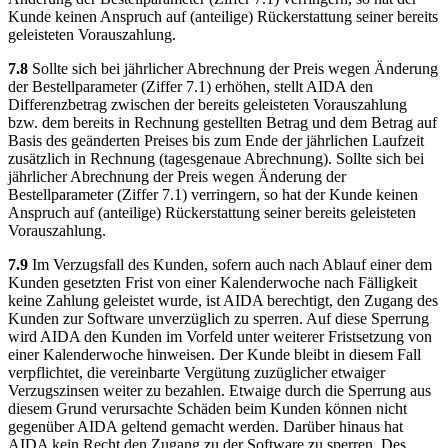
Kunde keinen Anspruch auf (anteilige) Rückerstattung seiner bereits
geleisteten Vorauszahlung.
7.8
Sollte sich bei jährlicher Abrechnung der Preis wegen Änderung
der Bestellparameter (Ziffer 7.1) erhöhen, stellt AIDA den
Differenzbetrag zwischen der bereits geleisteten Vorauszahlung
bzw. dem bereits in Rechnung gestellten Betrag und dem Betrag auf
Basis des geänderten Preises bis zum Ende der jährlichen Laufzeit
zusätzlich in Rechnung (tagesgenaue Abrechnung). Sollte sich bei
jährlicher Abrechnung der Preis wegen Änderung der
Bestellparameter (Ziffer 7.1) verringern, so hat der Kunde keinen
Anspruch auf (anteilige) Rückerstattung seiner bereits geleisteten
Vorauszahlung.
7.9
Im Verzugsfall des Kunden, sofern auch nach Ablauf einer dem
Kunden gesetzten Frist von einer Kalenderwoche nach Fälligkeit
keine Zahlung geleistet wurde, ist AIDA berechtigt, den Zugang des
Kunden zur Software unverzüglich zu sperren. Auf diese Sperrung
wird AIDA den Kunden im Vorfeld unter weiterer Fristsetzung von
einer Kalenderwoche hinweisen. Der Kunde bleibt in diesem Fall
verpflichtet, die vereinbarte Vergütung zuzüglicher etwaiger
Verzugszinsen weiter zu bezahlen. Etwaige durch die Sperrung aus
diesem Grund verursachte Schäden beim Kunden können nicht
gegenüber AIDA geltend gemacht werden. Darüber hinaus hat
AIDA kein Recht den Zugang zu der Software zu sperren. Des