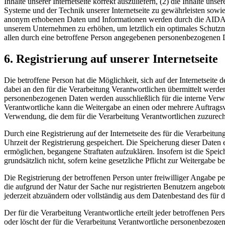
Inhalte unserer Internetseite korrekt auszuliefern, (2) die Inhalte un
Systeme und der Technik unserer Internetseite zu gewährleisten sowie
anonym erhobenen Daten und Informationen werden durch die AIDA O
unserem Unternehmen zu erhöhen, um letztlich ein optimales Schutzn
allen durch eine betroffene Person angegebenen personenbezogenen D
6. Registrierung auf unserer Internetseite
Die betroffene Person hat die Möglichkeit, sich auf der Internetsei
dabei an den für die Verarbeitung Verantwortlichen übermittelt werde
personenbezogenen Daten werden ausschließlich für die interne Verw
Verantwortliche kann die Weitergabe an einen oder mehrere Auftragsver
Verwendung, die dem für die Verarbeitung Verantwortlichen zuzurechn
Durch eine Registrierung auf der Internetseite des für die Verarbeit
Uhrzeit der Registrierung gespeichert. Die Speicherung dieser Daten 
ermöglichen, begangene Straftaten aufzuklären. Insofern ist die Speic
grundsätzlich nicht, sofern keine gesetzliche Pflicht zur Weitergabe b
Die Registrierung der betroffenen Person unter freiwilliger Angabe p
die aufgrund der Natur der Sache nur registrierten Benutzern angebo
jederzeit abzuändern oder vollständig aus dem Datenbestand des für d
Der für die Verarbeitung Verantwortliche erteilt jeder betroffenen Pe
oder löscht der für die Verarbeitung Verantwortliche personenbezog