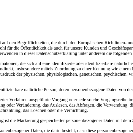
 den Begrifflichkeiten, die durch den Europäischen Richtlinien- u
für die Öffentlichkeit als auch für unsere Kunden und Geschäftspartne
verwenden in dieser Datenschutzerklärung unter anderem die folgenden 
tionen, die sich auf eine identifizierte oder identifizierbare natürlic
der indirekt, insbesondere mittels Zuordnung zu einer Kennung wie eine
ck der physischen, physiologischen, genetischen, psychischen, wirtsch
identifizierbare natürliche Person, deren personenbezogene Daten von de
isierter Verfahren ausgeführte Vorgang oder jede solche Vorgangsrei
sung oder Veränderung, das Auslesen, das Abfragen, die Verwendung, d
nschränkung, das Löschen oder die Vernichtung.
g ist die Markierung gespeicherter personenbezogener Daten mit dem Zi
personenbezogener Daten, die darin besteht, dass diese personenbezoge