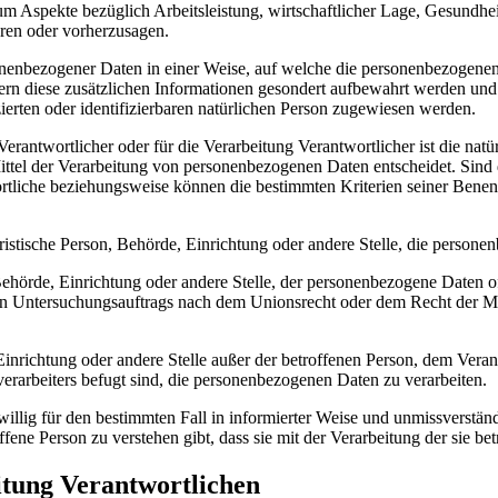
um Aspekte bezüglich Arbeitsleistung, wirtschaftlicher Lage, Gesundheit,
eren oder vorherzusagen.
onenbezogener Daten in einer Weise, auf welche die personenbezogenen
fern diese zusätzlichen Informationen gesondert aufbewahrt werden un
zierten oder identifizierbaren natürlichen Person zugewiesen werden.
Verantwortlicher oder für die Verarbeitung Verantwortlicher ist die natü
ittel der Verarbeitung von personenbezogenen Daten entscheidet. Sind
ortliche beziehungsweise können die bestimmten Kriterien seiner Ben
juristische Person, Behörde, Einrichtung oder andere Stelle, die person
 Behörde, Einrichtung oder andere Stelle, der personenbezogene Daten 
ten Untersuchungsauftrags nach dem Unionsrecht oder dem Recht der Mi
, Einrichtung oder andere Stelle außer der betroffenen Person, dem Vera
erarbeiters befugt sind, die personenbezogenen Daten zu verarbeiten.
eiwillig für den bestimmten Fall in informierter Weise und unmissverst
ffene Person zu verstehen gibt, dass sie mit der Verarbeitung der sie b
itung Verantwortlichen