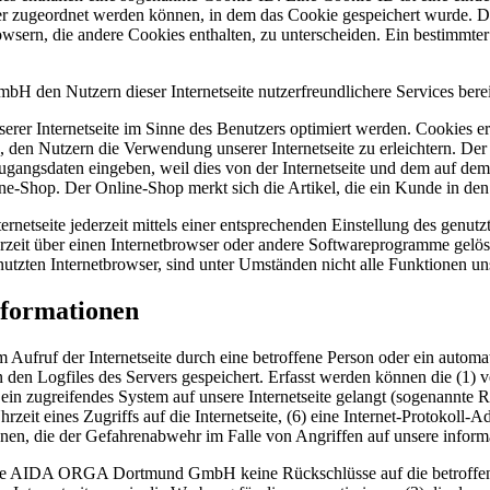
r zugeordnet werden können, in dem das Cookie gespeichert wurde. Die
owsern, die andere Cookies enthalten, zu unterscheiden. Ein bestimmte
n Nutzern dieser Internetseite nutzerfreundlichere Services bereits
erer Internetseite im Sinne des Benutzers optimiert werden. Cookies er
 den Nutzern die Verwendung unserer Internetseite zu erleichtern. Der 
ne Zugangsdaten eingeben, weil dies von der Internetseite und dem au
ne-Shop. Der Online-Shop merkt sich die Artikel, die ein Kunde in den 
rnetseite jederzeit mittels einer entsprechenden Einstellung des genu
erzeit über einen Internetbrowser oder andere Softwareprogramme gelösc
utzten Internetbrowser, sind unter Umständen nicht alle Funktionen uns
nformationen
fruf der Internetseite durch eine betroffene Person oder ein automa
 den Logfiles des Servers gespeichert. Erfasst werden können die (1)
 ein zugreifendes System auf unsere Internetseite gelangt (sogenannte R
zeit eines Zugriffs auf die Internetseite, (6) eine Internet-Protokoll-A
onen, die der Gefahrenabwehr im Falle von Angriffen auf unsere infor
 die AIDA ORGA Dortmund GmbH keine Rückschlüsse auf die betroffene 