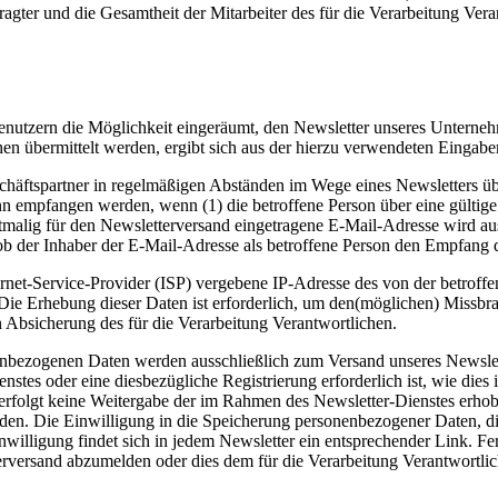
agter und die Gesamtheit der Mitarbeiter des für die Verarbeitung Ve
tzern die Möglichkeit eingeräumt, den Newsletter unseres Unterneh
hen übermittelt werden, ergibt sich aus der hierzu verwendeten Eingab
spartner in regelmäßigen Abständen im Wege eines Newsletters übe
 empfangen werden, wenn (1) die betroffene Person über eine gültige 
erstmalig für den Newsletterversand eingetragene E-Mail-Adresse wird 
b der Inhaber der E-Mail-Adresse als betroffene Person den Empfang de
ernet-Service-Provider (ISP) vergebene IP-Adresse des von der betro
e Erhebung dieser Daten ist erforderlich, um den(möglichen) Missbrau
n Absicherung des für die Verarbeitung Verantwortlichen.
ezogenen Daten werden ausschließlich zum Versand unseres Newslett
ienstes oder eine diesbezügliche Registrierung erforderlich ist, wie di
s erfolgt keine Weitergabe der im Rahmen des Newsletter-Dienstes er
den. Die Einwilligung in die Speicherung personenbezogener Daten, die 
lligung findet sich in jedem Newsletter ein entsprechender Link. Ferne
erversand abzumelden oder dies dem für die Verarbeitung Verantwortlic