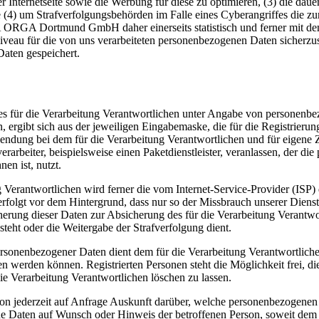
serer Internetseite sowie die Werbung für diese zu optimieren, (3) die da
 (4) um Strafverfolgungsbehörden im Falle eines Cyberangriffes die zu
RGA Dortmund GmbH daher einerseits statistisch und ferner mit dem Z
iveau für die von uns verarbeiteten personenbezogenen Daten sicherzu
aten gespeichert.
te des für die Verarbeitung Verantwortlichen unter Angabe von persone
n, ergibt sich aus der jeweiligen Eingabemaske, die für die Registrier
endung bei dem für die Verarbeitung Verantwortlichen und für eigene 
arbeiter, beispielsweise einen Paketdienstleister, veranlassen, der die
en ist, nutzt.
ung Verantwortlichen wird ferner die vom Internet-Service-Provider (IS
erfolgt vor dem Hintergrund, dass nur so der Missbrauch unserer Diens
herung dieser Daten zur Absicherung des für die Verarbeitung Verantwor
esteht oder die Weitergabe der Strafverfolgung dient.
ersonenbezogener Daten dient dem für die Verarbeitung Verantwortliche
ten werden können. Registrierten Personen steht die Möglichkeit frei,
ie Verarbeitung Verantwortlichen löschen zu lassen.
rson jederzeit auf Anfrage Auskunft darüber, welche personenbezogenen 
ene Daten auf Wunsch oder Hinweis der betroffenen Person, soweit dem